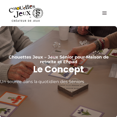
Aller
au
contenu
Chouettes Jeux – Jeux Sénior pour Maison de
retraite et Ehpad
Le Concept
Un sourire dans la quotidien des Séniors