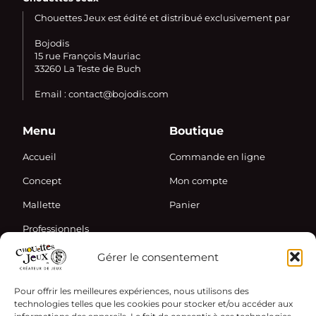
Chouettes Jeux est édité et distribué exclusivement par
Bojodis
15 rue François Mauriac
33260 La Teste de Buch
Email : contact@bojodis.com
Menu
Boutique
Accueil
Commande en ligne
Concept
Mon compte
Mallette
Panier
Professionnels
Gérer le consentement
Informations
Pour offrir les meilleures expériences, nous utilisons des
Actualités
technologies telles que les cookies pour stocker et/ou accéder aux