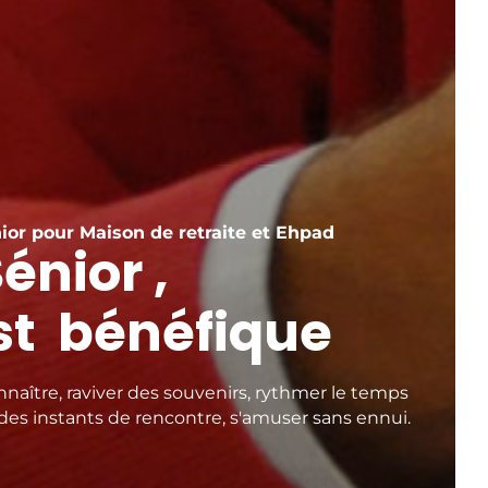
ior pour Maison de retraite et Ehpad
énior ,
est bénéfique
nnaître, raviver des souvenirs, rythmer le temps
 des instants de rencontre, s'amuser sans ennui.