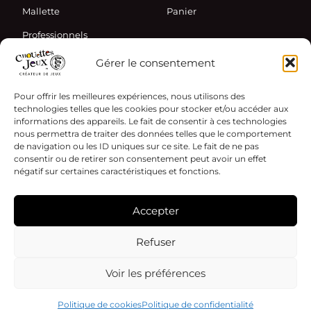
Mallette
Panier
Professionnels
Gérer le consentement
Informations
Pour offrir les meilleures expériences, nous utilisons des
Actualités
technologies telles que les cookies pour stocker et/ou accéder aux
informations des appareils. Le fait de consentir à ces technologies
Partenaires
nous permettra de traiter des données telles que le comportement
Contact
de navigation ou les ID uniques sur ce site. Le fait de ne pas
consentir ou de retirer son consentement peut avoir un effet
négatif sur certaines caractéristiques et fonctions.
Accepter
Mentions légales
Refuser
Politique de cookies
© 2026 Chouettes Jeux - Tous droits réservés
Voir les préférences
Politique de cookies
Politique de confidentialité