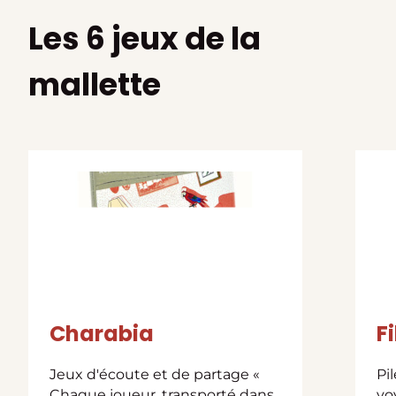
Les 6 jeux de la
mallette
Charabia
F
Jeux d'écoute et de partage «
Pi
Chaque joueur, transporté dans
vo