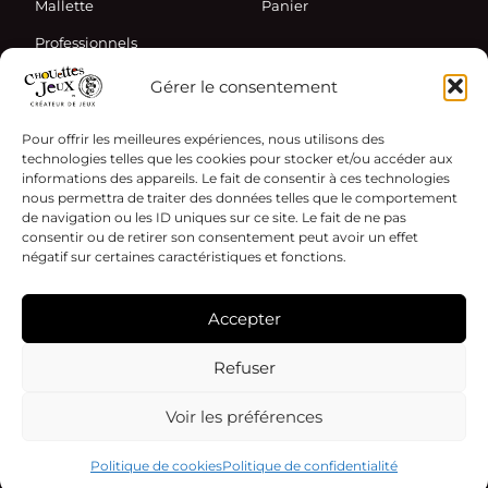
Mallette
Panier
Professionnels
Gérer le consentement
Informations
Pour offrir les meilleures expériences, nous utilisons des
Actualités
technologies telles que les cookies pour stocker et/ou accéder aux
informations des appareils. Le fait de consentir à ces technologies
Partenaires
nous permettra de traiter des données telles que le comportement
Contact
de navigation ou les ID uniques sur ce site. Le fait de ne pas
consentir ou de retirer son consentement peut avoir un effet
négatif sur certaines caractéristiques et fonctions.
Accepter
Mentions légales
Refuser
Politique de cookies
© 2026 Chouettes Jeux - Tous droits réservés
Voir les préférences
Politique de cookies
Politique de confidentialité