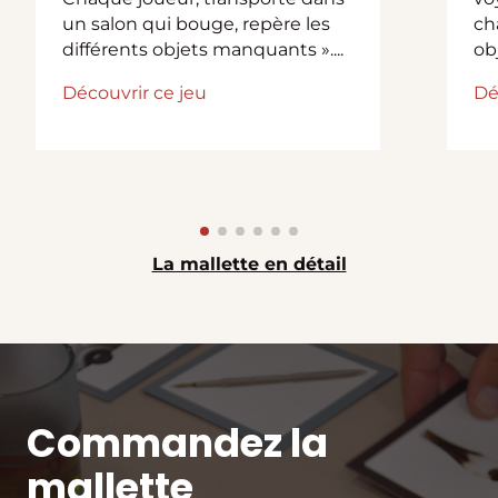
un salon qui bouge, repère les
ch
différents objets manquants »....
obj
Découvrir ce jeu
Dé
La mallette en détail
Commandez la
mallette